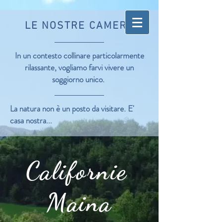
LE NOSTRE CAMERE
In un contesto collinare particolarmente
rilassante, vogliamo farvi vivere un
soggiorno unico.
La natura non è un posto da visitare. E'
casa nostra...
Californie
Maina